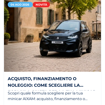
04 AGO 2026
NOVITÀ
ACQUISTO, FINANZIAMENTO O
NOLEGGIO: COME SCEGLIERE LA
FORMULA GIUSTA PER LA TUA MINICAR
Scopri quale formula scegliere per la tua
minicar AIXAM: acquisto, finanziamento o
noleggio in base alle tue esigenze.