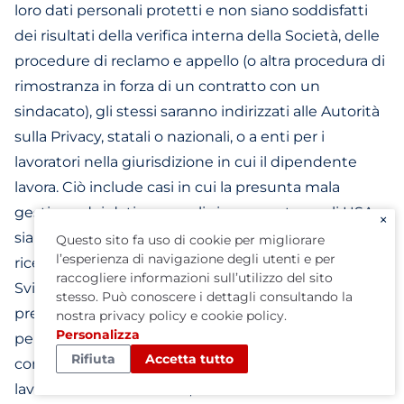
loro dati personali protetti e non siano soddisfatti
dei risultati della verifica interna della Società, delle
procedure di reclamo e appello (o altra procedura di
rimostranza in forza di un contratto con un
sindacato), gli stessi saranno indirizzati alle Autorità
sulla Privacy, statali o nazionali, o a enti per i
lavoratori nella giurisdizione in cui il dipendente
lavora. Ciò include casi in cui la presunta mala
gestione dei dati personali sia avvenuta negli USA,
×
sia di responsabilità dell'organismo USA che ha
Questo sito fa uso di cookie per migliorare
l’esperienza di navigazione degli utenti e per
ricevuto le informazioni dal dipendente UE, SSE o in
raccogliere informazioni sull’utilizzo del sito
Svizzera, implicando così una infrazione alla
stesso. Può conoscere i dettagli consultando la
presente Dichiarazione. La Società si impegna
nostra
privacy policy
e
cookie policy
.
Personalizza
pertanto a collaborare nelle indagini e ad allinearsi al
Rifiuta
Accetta tutto
consiglio delle Autorità sulla Privacy e degli enti dei
lavoratori in territorio UE, SSE o svizzero e altre