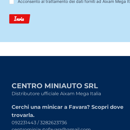
Trattamento
Acconsento al trattamento dei dati forniti ad Aixam Mega Ita
Dati
Invia
CENTRO MINIAUTO SRL
Distributore ufficiale Aixam Mega Italia
Cerchi una minicar a Favara? Scopri dove
trovarla.
092231443 / 3282623736
centrominiautofavara@gmail.com