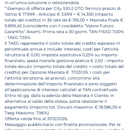
in un’unica soluzione o rateizzandola.
* Esempio di offerta per City S10-2 GTO Termico prezzo di
listino € 17.999 - Anticipo € 3.699 = € 14.300 (importo
totale del credito) in 36 rate da € 195,00 + Maxirata finale €
9.899,45 (coincidente con il cosiddetto “Valore Futuro
Garantito” Aixam). Prima rata a 30 giorni. TAN FISSO 7,00%
- TAEG 7,55%.
Il TAEG rappresenta il costo totale del credito espresso in
percentuale annua e include: interessi, costi per l’attività
istruttoria € 0,00, imposta sostitutiva 0,25% su importo
finanziato, spesa mensile gestione pratica € 2,50 - importo
totale dovuto (importo totale del credito + costo totale del
credito) per Opzione Maxirata € 17.031,95. I costi per
l’attività istruttoria, se previsti, concorrono alla
determinazione dell’importo finanziato e sono soggetti
all’applicazione di interessi calcolati al TAN contrattuale.
Entro 45 gg. dalla scadenza della Maxirata il Cliente, in
alternativa al saldo della stessa, potrà rateizzarne il
pagamento (importo tot. Dovuto massimo: € 18.586,00 e
Taeg Massimo: 7,96%)
Offerta valida fino al 31/12/2026.
Messaggio pubblicitario con finalità promozionale. Per le